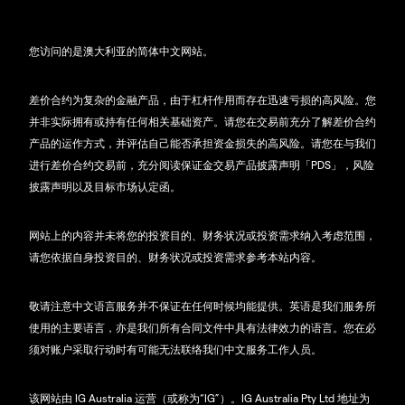
您访问的是澳大利亚的简体中文网站。
差价合约为复杂的金融产品，由于杠杆作用而存在迅速亏损的高风险。您
并非实际拥有或持有任何相关基础资产。请您在交易前充分了解差价合约
产品的运作方式，并评估自己能否承担资金损失的高风险。请您在与我们
进行差价合约交易前，充分阅读保证金交易产品披露声明「PDS」，风险
披露声明以及目标市场认定函。
网站上的内容并未将您的投资目的、财务状况或投资需求纳入考虑范围，
请您依据自身投资目的、财务状况或投资需求参考本站内容。
敬请注意中文语言服务并不保证在任何时候均能提供。英语是我们服务所
使用的主要语言，亦是我们所有合同文件中具有法律效力的语言。您在必
须对账户采取行动时有可能无法联络我们中文服务工作人员。
该网站由 IG Australia 运营（或称为“IG”）。IG Australia Pty Ltd 地址为