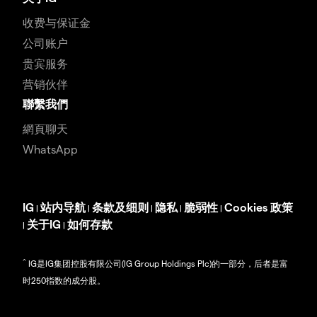
收费与保证金
公司账户
贵宾服务
营销伙伴
聯繫我們
網頁聊天
WhatsApp
IG
站内导航
条款及细则
隐私
脆弱性
Cookies 政策
|
|
|
|
|
关于IG
如何存款
|
|
^
IG是IG集团控股有限公司(IG Group Holdings Plc)的一部分，后者是富
时250指数的成分股。