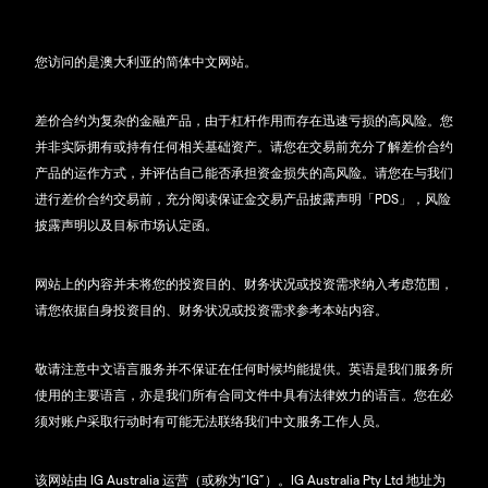
您访问的是澳大利亚的简体中文网站。
差价合约为复杂的金融产品，由于杠杆作用而存在迅速亏损的高风险。您
并非实际拥有或持有任何相关基础资产。请您在交易前充分了解差价合约
产品的运作方式，并评估自己能否承担资金损失的高风险。请您在与我们
进行差价合约交易前，充分阅读保证金交易产品披露声明「PDS」，风险
披露声明以及目标市场认定函。
网站上的内容并未将您的投资目的、财务状况或投资需求纳入考虑范围，
请您依据自身投资目的、财务状况或投资需求参考本站内容。
敬请注意中文语言服务并不保证在任何时候均能提供。英语是我们服务所
使用的主要语言，亦是我们所有合同文件中具有法律效力的语言。您在必
须对账户采取行动时有可能无法联络我们中文服务工作人员。
该网站由 IG Australia 运营（或称为“IG”）。IG Australia Pty Ltd 地址为