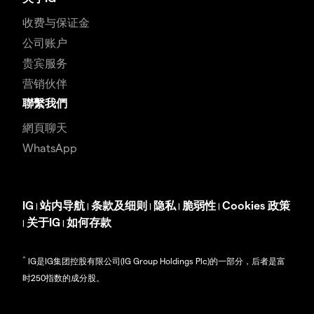
收费与保证金
公司账户
贵宾服务
营销伙伴
聯繫我們
網頁聊天
WhatsApp
IG
站内导航
条款及细则
隐私
脆弱性
Cookies 政策
|
|
|
|
|
关于IG
如何存款
|
|
^
IG是IG集团控股有限公司(IG Group Holdings Plc)的一部分，后者是富
时250指数的成分股。