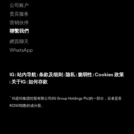
公司账户
贵宾服务
营销伙伴
聯繫我們
網頁聊天
WhatsApp
IG
站内导航
条款及细则
隐私
脆弱性
Cookies 政策
|
|
|
|
|
关于IG
如何存款
|
|
^
IG是IG集团控股有限公司(IG Group Holdings Plc)的一部分，后者是富
时250指数的成分股。