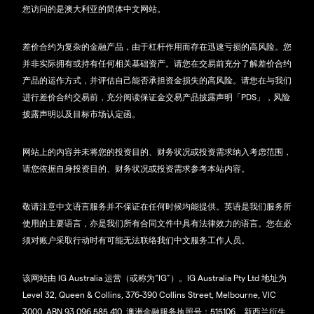
您访问的是澳大利亚的简体中文网站。
差价合约为复杂的金融产品，由于杠杆作用而存在迅速亏损的高风险。您
并非实际拥有或持有任何相关基础资产。请您在交易前充分了解差价合约
产品的运作方式，并评估自己能否承担资金损失的高风险。请您在与我们
进行差价合约交易前，充分阅读保证金交易产品披露声明「PDS」，风险
披露声明以及目标市场认定函。
网站上的内容并未将您的投资目的、财务状况或投资需求纳入考虑范围，
请您依据自身投资目的、财务状况或投资需求参考本站内容。
敬请注意中文语言服务并不保证在任何时候均能提供。英语是我们服务所
使用的主要语言，亦是我们所有合同文件中具有法律效力的语言。您在必
须对账户采取行动时有可能无法联络我们中文服务工作人员。
该网站由 IG Australia 运营（或称为“IG”）。IG Australia Pty Ltd 地址为
Level 32, Queen & Collins, 376-390 Collins Street, Melbourne, VIC
3000. ABN 93 096 585 410, 澳洲金融服务执照号：515106。新西兰衍生