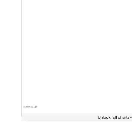
数据为指示性
Unlock full charts -