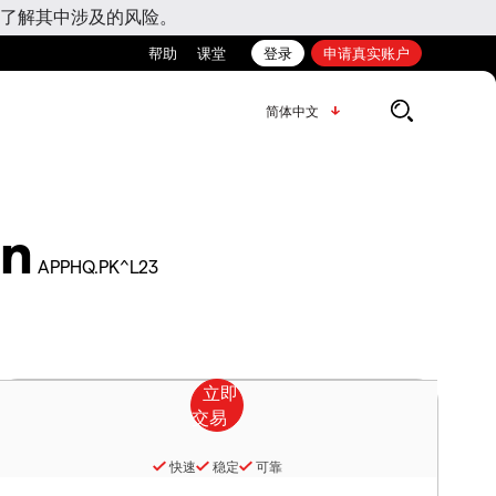
了解其中涉及的风险。
帮助
课堂
登录
申请真实账户
简体中文
on
APPHQ.PK^L23
快速
稳定
可靠