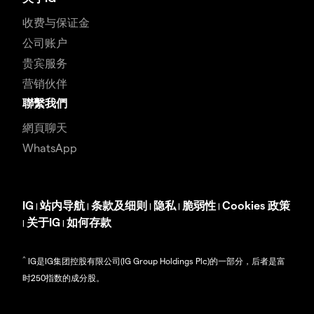
收费与保证金
公司账户
贵宾服务
营销伙伴
聯繫我們
網頁聊天
WhatsApp
IG
站内导航
条款及细则
隐私
脆弱性
Cookies 政策
|
|
|
|
|
关于IG
如何存款
|
|
^
IG是IG集团控股有限公司(IG Group Holdings Plc)的一部分，后者是富
时250指数的成分股。