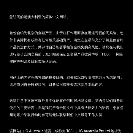
您访问的是澳大利亚的简体中文网站。
差价合约为复杂的金融产品，由于杠杆作用而存在迅速亏损的高风险。您
并非实际拥有或持有任何相关基础资产。请您在交易前充分了解差价合约
产品的运作方式，并评估自己能否承担资金损失的高风险。请您在与我们
进行差价合约交易前，充分阅读保证金交易产品披露声明「PDS」，风险
披露声明以及目标市场认定函。
网站上的内容并未将您的投资目的、财务状况或投资需求纳入考虑范围，
请您依据自身投资目的、财务状况或投资需求参考本站内容。
敬请注意中文语言服务并不保证在任何时候均能提供。英语是我们服务所
使用的主要语言，亦是我们所有合同文件中具有法律效力的语言。您在必
须对账户采取行动时有可能无法联络我们中文服务工作人员。
该网站由 IG Australia 运营（或称为“IG”）。IG Australia Pty Ltd 地址为