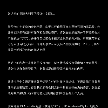
您访问的是澳大利亚的简体中文网站。
差价合约为复杂的金融产品，由于杠杆作用而存在迅速亏损的高风险。您
并非实际拥有或持有任何相关基础资产。请您在交易前充分了解差价合约
产品的运作方式，并评估自己能否承担资金损失的高风险。请您在与我们
进行差价合约交易前，充分阅读保证金交易产品披露声明「PDS」，风险
披露声明以及目标市场认定函。
网站上的内容并未将您的投资目的、财务状况或投资需求纳入考虑范围，
请您依据自身投资目的、财务状况或投资需求参考本站内容。
敬请注意中文语言服务并不保证在任何时候均能提供。英语是我们服务所
使用的主要语言，亦是我们所有合同文件中具有法律效力的语言。您在必
须对账户采取行动时有可能无法联络我们中文服务工作人员。
该网站由 IG Australia 运营（或称为“IG”）。IG Australia Pty Ltd 地址为