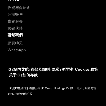
收费与保证金
公司账户
贵宾服务
营销伙伴
聯繫我們
網頁聊天
WhatsApp
IG
站内导航
条款及细则
隐私
脆弱性
Cookies 政策
|
|
|
|
|
关于IG
如何存款
|
|
^
IG是IG集团控股有限公司(IG Group Holdings Plc)的一部分，后者是富
时250指数的成分股。