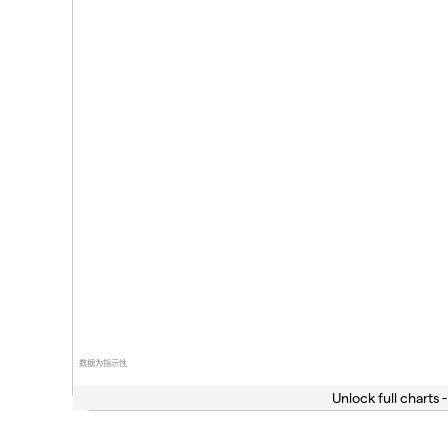
数据为指示性
Unlock full charts -