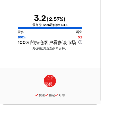
3.2
(
2.57
%)
最高价:
129.6
最低价:
124.8
看多
看空
100%
0%
100%
的持仓客户看多该市场
此价格已延迟至少 15 分钟。
快速
稳定
可靠