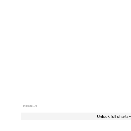
数据为指示性
Unlock full charts -