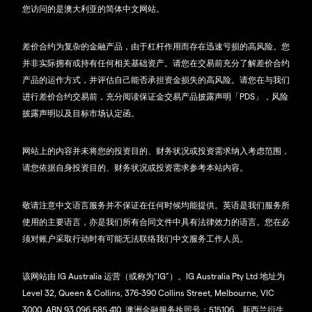
您访问的是澳大利亚的简体中文网站。
差价合约为复杂的金融产品，由于杠杆作用而存在迅速亏损的高风险。您
并非实际拥有或持有任何相关基础资产。请您在交易前充分了解差价合约
产品的运作方式，并评估自己能否承担资金损失的高风险。请您在与我们
进行差价合约交易前，充分阅读保证金交易产品披露声明「PDS」，风险
披露声明以及目标市场认定函。
网站上的内容并未将您的投资目的、财务状况或投资需求纳入考虑范围，
请您依据自身投资目的、财务状况或投资需求参考本站内容。
敬请注意中文语言服务并不保证在任何时候均能提供。英语是我们服务所
使用的主要语言，亦是我们所有合同文件中具有法律效力的语言。您在必
须对账户采取行动时有可能无法联络我们中文服务工作人员。
该网站由 IG Australia 运营（或称为“IG”）。IG Australia Pty Ltd 地址为
Level 32, Queen & Collins, 376-390 Collins Street, Melbourne, VIC
3000. ABN 93 096 585 410, 澳洲金融服务执照号：515106。新西兰衍生