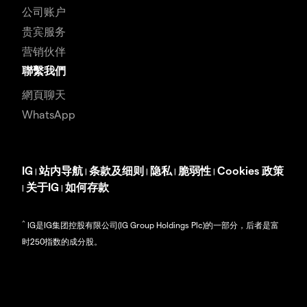
公司账户
贵宾服务
营销伙伴
聯繫我們
網頁聊天
WhatsApp
IG
站内导航
条款及细则
隐私
脆弱性
Cookies 政策
|
|
|
|
|
关于IG
如何存款
|
|
^
IG是IG集团控股有限公司(IG Group Holdings Plc)的一部分，后者是富
时250指数的成分股。