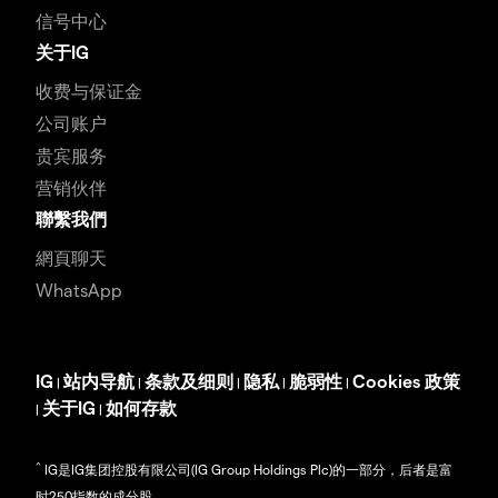
信号中心
关于IG
收费与保证金
公司账户
贵宾服务
营销伙伴
聯繫我們
網頁聊天
WhatsApp
IG
站内导航
条款及细则
隐私
脆弱性
Cookies 政策
|
|
|
|
|
关于IG
如何存款
|
|
^
IG是IG集团控股有限公司(IG Group Holdings Plc)的一部分，后者是富
时250指数的成分股。