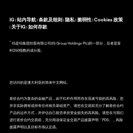
IG
站内导航
条款及细则
隐私
脆弱性
Cookies 政策
|
|
|
|
|
关于IG
如何存款
|
|
^
IG是IG集团控股有限公司(IG Group Holdings Plc)的一部分，后者是富
时250指数的成分股。
您访问的是澳大利亚的简体中文网站。
差价合约为复杂的金融产品，由于杠杆作用而存在迅速亏损的高风险。您
并非实际拥有或持有任何相关基础资产。请您在交易前充分了解差价合约
产品的运作方式，并评估自己能否承担资金损失的高风险。请您在与我们
进行差价合约交易前，充分阅读保证金交易产品披露声明「PDS」，风险
披露声明以及目标市场认定函。