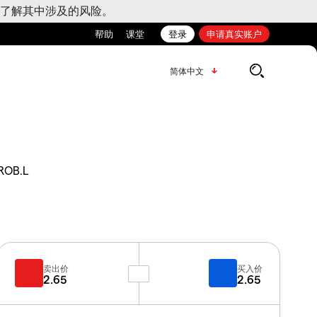
了解其中涉及的风险。
帮助
课堂
登录
申请真实账户
简体中文
ROB.L
卖出价
买入价
2.65
2.65