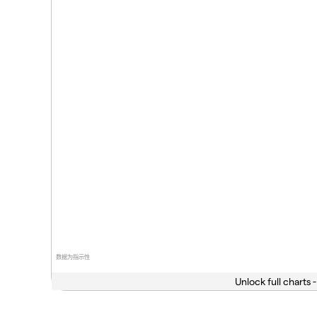
数据为指示性
Unlock full charts -