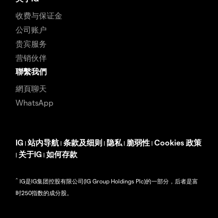
收费与保证金
公司账户
贵宾服务
营销伙伴
聯繫我們
網頁聊天
WhatsApp
IG
站内导航
条款及细则
隐私
脆弱性
Cookies 政策
|
|
|
|
|
关于IG
如何存款
|
|
^
IG是IG集团控股有限公司(IG Group Holdings Plc)的一部分，后者是富
时250指数的成分股。