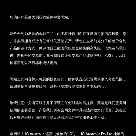
您访问的是澳大利亚的简体中文网站。
差价合约为复杂的金融产品，由于杠杆作用而存在迅速亏损的高风险。您
并非实际拥有或持有任何相关基础资产。请您在交易前充分了解差价合约
产品的运作方式，并评估自己能否承担资金损失的高风险。请您在与我们
进行差价合约交易前，充分阅读保证金交易产品披露声明「PDS」，风险
披露声明以及目标市场认定函。
网站上的内容并未将您的投资目的、财务状况或投资需求纳入考虑范围，
请您依据自身投资目的、财务状况或投资需求参考本站内容。
敬请注意中文语言服务并不保证在任何时候均能提供。英语是我们服务所
使用的主要语言，亦是我们所有合同文件中具有法律效力的语言。您在必
须对账户采取行动时有可能无法联络我们中文服务工作人员。
该网站由 IG Australia 运营（或称为“IG”）。IG Australia Pty Ltd 地址为