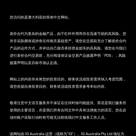
您访问的是澳大利亚的简体中文网站。
差价合约为复杂的金融产品，由于杠杆作用而存在迅速亏损的高风险。您
并非实际拥有或持有任何相关基础资产。请您在交易前充分了解差价合约
产品的运作方式，并评估自己能否承担资金损失的高风险。请您在与我们
进行差价合约交易前，充分阅读保证金交易产品披露声明「PDS」，风险
披露声明以及目标市场认定函。
网站上的内容并未将您的投资目的、财务状况或投资需求纳入考虑范围，
请您依据自身投资目的、财务状况或投资需求参考本站内容。
敬请注意中文语言服务并不保证在任何时候均能提供。英语是我们服务所
使用的主要语言，亦是我们所有合同文件中具有法律效力的语言。您在必
须对账户采取行动时有可能无法联络我们中文服务工作人员。
该网站由 IG Australia 运营（或称为“IG”）。IG Australia Pty Ltd 地址为