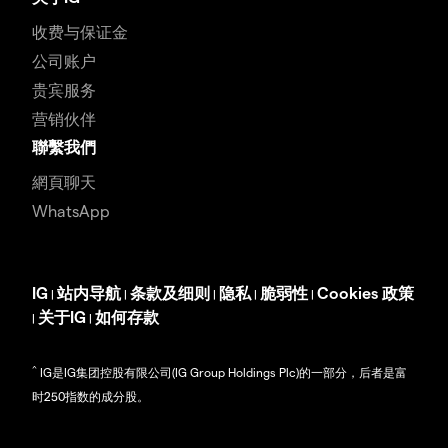
收费与保证金
公司账户
贵宾服务
营销伙伴
聯繫我們
網頁聊天
WhatsApp
IG
站内导航
条款及细则
隐私
脆弱性
Cookies 政策
|
|
|
|
|
关于IG
如何存款
|
|
^
IG是IG集团控股有限公司(IG Group Holdings Plc)的一部分，后者是富
时250指数的成分股。