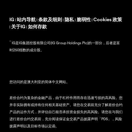
IG
站内导航
条款及细则
隐私
脆弱性
Cookies 政策
|
|
|
|
|
关于IG
如何存款
|
|
^
IG是IG集团控股有限公司(IG Group Holdings Plc)的一部分，后者是富
时250指数的成分股。
您访问的是澳大利亚的简体中文网站。
差价合约为复杂的金融产品，由于杠杆作用而存在迅速亏损的高风险。您
并非实际拥有或持有任何相关基础资产。请您在交易前充分了解差价合约
产品的运作方式，并评估自己能否承担资金损失的高风险。请您在与我们
进行差价合约交易前，充分阅读保证金交易产品披露声明「PDS」，风险
披露声明以及目标市场认定函。