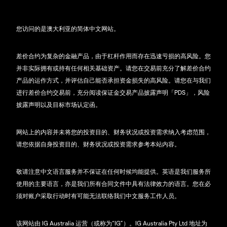
您访问的是澳大利亚的简体中文网站。
差价合约为复杂的金融产品，由于杠杆作用而存在迅速亏损的高风险。您
并非实际拥有或持有任何相关基础资产。请您在交易前充分了解差价合约
产品的运作方式，并评估自己能否承担资金损失的高风险。请您在与我们
进行差价合约交易前，充分阅读保证金交易产品披露声明「PDS」，风险
披露声明以及目标市场认定函。
网站上的内容并未将您的投资目的、财务状况或投资需求纳入考虑范围，
请您依据自身投资目的、财务状况或投资需求参考本站内容。
敬请注意中文语言服务并不保证在任何时候均能提供。英语是我们服务所
使用的主要语言，亦是我们所有合同文件中具有法律效力的语言。您在必
须对账户采取行动时有可能无法联络我们中文服务工作人员。
该网站由 IG Australia 运营（或称为“IG”）。IG Australia Pty Ltd 地址为