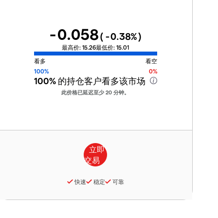
-0.058
(
-0.38
%)
最高价:
15.26
最低价:
15.01
看多
看空
100%
0%
100%
的持仓客户看多该市场
此价格已延迟至少 20 分钟。
快速
稳定
可靠