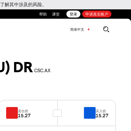
了解其中涉及的风险。
帮助
课堂
登录
申请真实账户
简体中文
U) DR
CSC.AX
卖出价
买入价
15.27
15.27