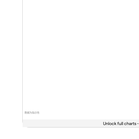
数据为指示性
Unlock full charts -