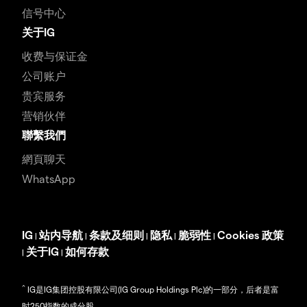
信号中心
关于IG
收费与保证金
公司账户
贵宾服务
营销伙伴
聯繫我們
網頁聊天
WhatsApp
IG
站内导航
条款及细则
隐私
脆弱性
Cookies 政策
|
|
|
|
|
关于IG
如何存款
|
|
^
IG是IG集团控股有限公司(IG Group Holdings Plc)的一部分，后者是富
时250指数的成分股。