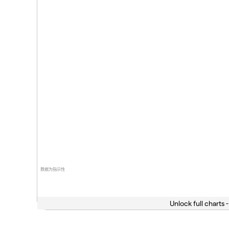
数据为指示性
Unlock full charts -