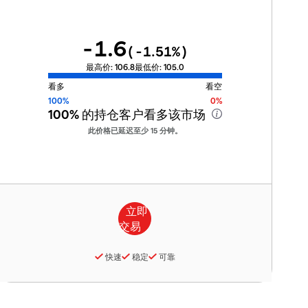
-1.6
(
-1.51
%)
最高价:
106.8
最低价:
105.0
看多
看空
100%
0%
100%
的持仓客户看多该市场
此价格已延迟至少 15 分钟。
快速
稳定
可靠