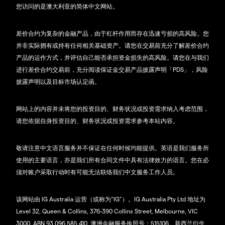
您访问的是澳大利亚的简体中文网站。
差价合约为复杂的金融产品，由于杠杆作用而存在迅速亏损的高风险。您
并非实际拥有或持有任何相关基础资产。请您在交易前充分了解差价合约
产品的运作方式，并评估自己能否承担资金损失的高风险。请您在与我们
进行差价合约交易前，充分阅读保证金交易产品披露声明「PDS」，风险
披露声明以及目标市场认定函。
网站上的内容并未将您的投资目的、财务状况或投资需求纳入考虑范围，
请您依据自身投资目的、财务状况或投资需求参考本站内容。
敬请注意中文语言服务并不保证在任何时候均能提供。英语是我们服务所
使用的主要语言，亦是我们所有合同文件中具有法律效力的语言。您在必
须对账户采取行动时有可能无法联络我们中文服务工作人员。
该网站由 IG Australia 运营（或称为“IG”）。IG Australia Pty Ltd 地址为
Level 32, Queen & Collins, 376-390 Collins Street, Melbourne, VIC
3000. ABN 93 096 585 410, 澳洲金融服务执照号：515106。新西兰衍生