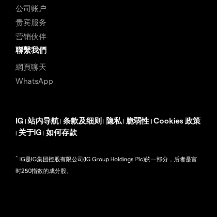
公司账户
贵宾服务
营销伙伴
聯繫我們
網頁聊天
WhatsApp
IG
站内导航
条款及细则
隐私
脆弱性
Cookies 政策
|
|
|
|
|
关于IG
如何存款
|
|
^
IG是IG集团控股有限公司(IG Group Holdings Plc)的一部分，后者是富
时250指数的成分股。