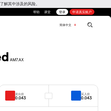
了解其中涉及的风险。
帮助
课堂
登录
申请真实账户
简体中文
ed
AM7.AX
卖出价
买入价
0.043
0.043