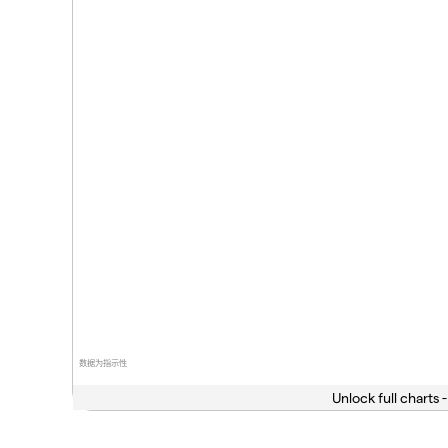
数据为指示性
Unlock full charts -