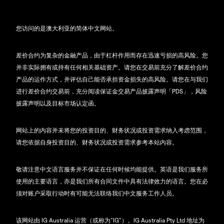
您访问的是澳大利亚的简体中文网站。
差价合约为复杂的金融产品，由于杠杆作用而存在迅速亏损的高风险。您
并非实际拥有或持有任何相关基础资产。请您在交易前充分了解差价合约
产品的运作方式，并评估自己能否承担资金损失的高风险。请您在与我们
进行差价合约交易前，充分阅读保证金交易产品披露声明「PDS」，风险
披露声明以及目标市场认定函。
网站上的内容并未将您的投资目的、财务状况或投资需求纳入考虑范围，
请您依据自身投资目的、财务状况或投资需求参考本站内容。
敬请注意中文语言服务并不保证在任何时候均能提供。英语是我们服务所
使用的主要语言，亦是我们所有合同文件中具有法律效力的语言。您在必
须对账户采取行动时有可能无法联络我们中文服务工作人员。
该网站由 IG Australia 运营（或称为“IG”）。IG Australia Pty Ltd 地址为