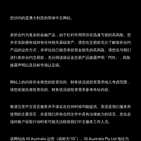
您访问的是澳大利亚的简体中文网站。
差价合约为复杂的金融产品，由于杠杆作用而存在迅速亏损的高风险。您
并非实际拥有或持有任何相关基础资产。请您在交易前充分了解差价合约
产品的运作方式，并评估自己能否承担资金损失的高风险。请您在与我们
进行差价合约交易前，充分阅读保证金交易产品披露声明「PDS」，风险
披露声明以及目标市场认定函。
网站上的内容并未将您的投资目的、财务状况或投资需求纳入考虑范围，
请您依据自身投资目的、财务状况或投资需求参考本站内容。
敬请注意中文语言服务并不保证在任何时候均能提供。英语是我们服务所
使用的主要语言，亦是我们所有合同文件中具有法律效力的语言。您在必
须对账户采取行动时有可能无法联络我们中文服务工作人员。
该网站由 IG Australia 运营（或称为“IG”）。IG Australia Pty Ltd 地址为