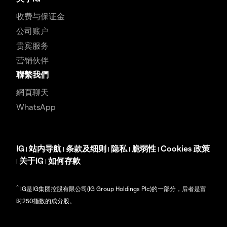
收费与保证金
公司账户
贵宾服务
营销伙伴
聯繫我們
網頁聊天
WhatsApp
IG
站内导航
条款及细则
隐私
脆弱性
Cookies 政策
|
|
|
|
|
关于IG
如何存款
|
|
^
IG是IG集团控股有限公司(IG Group Holdings Plc)的一部分，后者是富
时250指数的成分股。