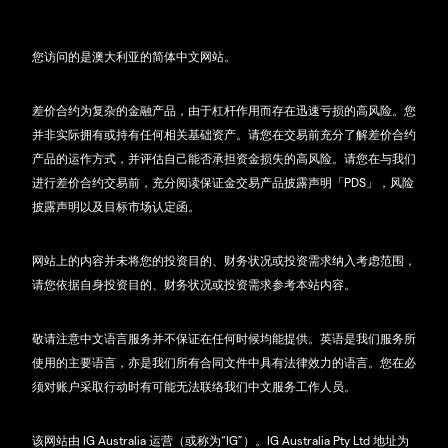
您访问的是澳大利亚的简体中文网站。
差价合约为复杂的金融产品，由于杠杆作用而存在迅速亏损的高风险。您
并非实际拥有或持有任何相关基础资产。请您在交易前充分了解差价合约
产品的运作方式，并评估自己能否承担资金损失的高风险。请您在与我们
进行差价合约交易前，充分阅读保证金交易产品披露声明「PDS」，风险
披露声明以及目标市场认定函。
网站上的内容并未将您的投资目的、财务状况或投资需求纳入考虑范围，
请您依据自身投资目的、财务状况或投资需求参考本站内容。
敬请注意中文语言服务并不保证在任何时候均能提供。英语是我们服务所
使用的主要语言，亦是我们所有合同文件中具有法律效力的语言。您在必
须对账户采取行动时有可能无法联络我们中文服务工作人员。
该网站由 IG Australia 运营（或称为“IG”）。IG Australia Pty Ltd 地址为