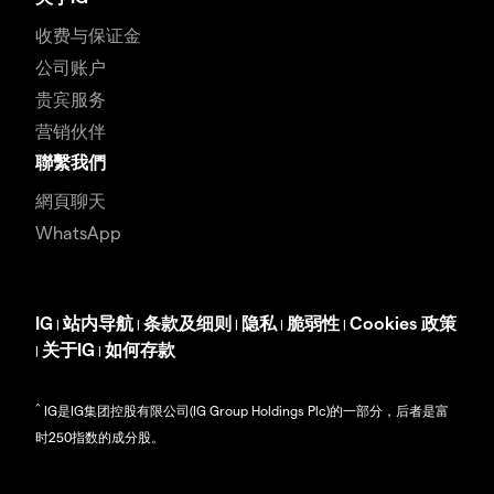
收费与保证金
公司账户
贵宾服务
营销伙伴
聯繫我們
網頁聊天
WhatsApp
IG
站内导航
条款及细则
隐私
脆弱性
Cookies 政策
|
|
|
|
|
关于IG
如何存款
|
|
^
IG是IG集团控股有限公司(IG Group Holdings Plc)的一部分，后者是富
时250指数的成分股。