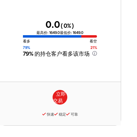
0.0
(
0
%)
最高价:
1649.0
最低价:
1649.0
看多
看空
79%
21%
79%
的持仓客户看多该市场
快速
稳定
可靠