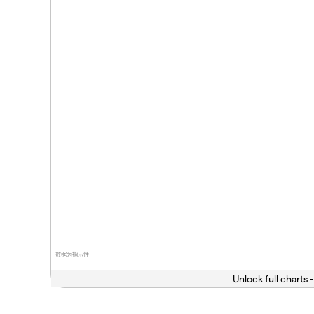
数据为指示性
Unlock full charts -