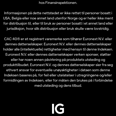
hos Finansinspektionen.
Informasjonen på dette nettstedet er ikke rettet til personer bosatt i
USA, Belgia eller noe annet land utenfor Norge og er heller ikke ment
for distribusjon til, eller til bruk av personer bosatt i et annet land eller
jurisdiksjon, hvor slik distribusjon eller bruk skulle være lovstridig.
CAC 40® er et registrert varemerke som tilhører Euronext N.V. eller
dennes datterselskaper. Euronext N.V. eller dennes datterselskaper
holder alle (intellektuelle) rettigheter med hensyn til denne Indeksen.
Euronext N.V. eller dennes datterselskaper verken sponser, støtter
eller har noen annen påvirkning på produktets utsteding og
produkttilbudet. Euronext N.V. og dennes datterselskaper sier fra seg
ethvert ansvar for eventuelle unøyaktigheter i dataen som denne
Indeksen baseres på, for feil eller utelatelser i utregningene og/eller
formidlingen av Indeksen, eller for måten den brukes på i forbindelse
med utsteding og dens tilbud.