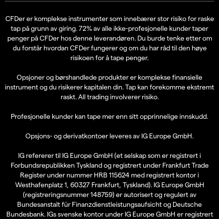
CFDer er komplekse instrumenter som innebærer stor risiko for raske
tap på grunn av giring. 72% av alle ikke-profesjonelle kunder taper
penger på CFDer hos denne leverandøren. Du burde tenke etter om
du forstår hvordan CFDer fungerer og om du har råd til den høye
risikoen for å tape penger.
Opsjoner og børshandlede produkter er komplekse finansielle
instrument og du risikerer kapitalen din. Tap kan forekomme ekstremt
raskt. All trading involverer risiko.
Profesjonelle kunder kan tape mer enn sitt opprinnelige innskudd.
Opsjons- og derivatkontoer leveres av IG Europe GmbH.
IG refererer til IG Europe GmbH (et selskap som er registrert i
Forbundsrepublikken Tyskland og registrert under Frankfurt Trade
Register under nummer HRB 115624 med registrert kontor i
Westhafenplatz 1, 60327 Frankfurt, Tyskland). IG Europe GmbH
(registreringsnummer 148759) er autorisert og regulert av
Bundesanstalt für Finanzdienstleistungsaufsicht og Deutsche
Bundesbank. IGs svenske kontor under IG Europe GmbH er registrert