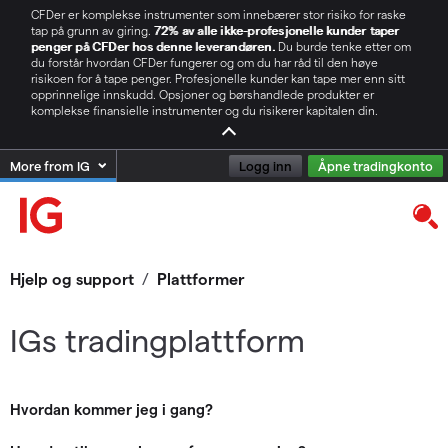
CFDer er komplekse instrumenter som innebærer stor risiko for raske
tap på grunn av giring.
72% av alle ikke-profesjonelle kunder taper
penger på CFDer hos denne leverandøren.
Du burde tenke etter om
du forstår hvordan CFDer fungerer og om du har råd til den høye
risikoen for å tape penger. Profesjonelle kunder kan tape mer enn sitt
opprinnelige innskudd. Opsjoner og børshandlede produkter er
komplekse finansielle instrumenter og du risikerer kapitalen din.
More from IG
Logg inn
Åpne tradingkonto
Hjelp og support
/
Plattformer
IGs tradingplattform
Hvordan kommer jeg i gang?