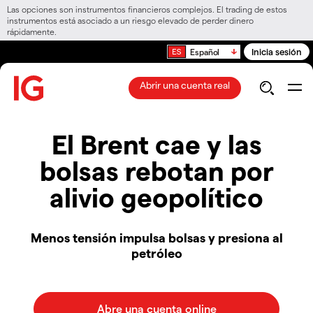
Las opciones son instrumentos financieros complejos. El trading de estos
instrumentos está asociado a un riesgo elevado de perder dinero
rápidamente.
Inicia sesión
Español
Abrir una cuenta real
El Brent cae y las
bolsas rebotan por
alivio geopolítico
Menos tensión impulsa bolsas y presiona al
petróleo