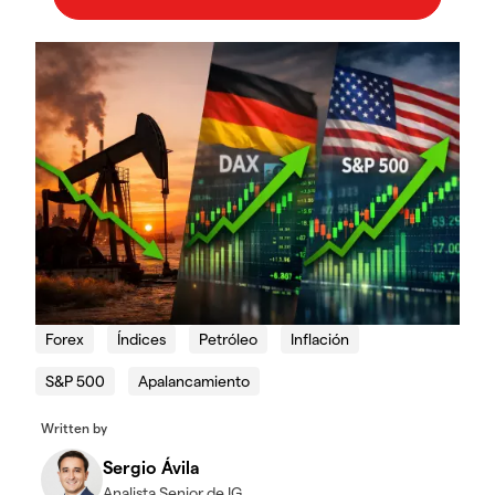
Forex
Índices
Petróleo
Inflación
S&P 500
Apalancamiento
Written by
Sergio Ávila
Analista Senior de IG