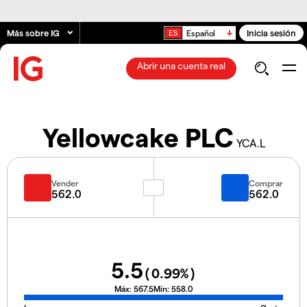
Más sobre IG
Inicia sesión
Español
Abrir una cuenta real
Yellowcake PLC
YCA.L
Vender
Comprar
562.0
562.0
5.5
(
0.99
%)
Máx:
567.5
Mín:
558.0