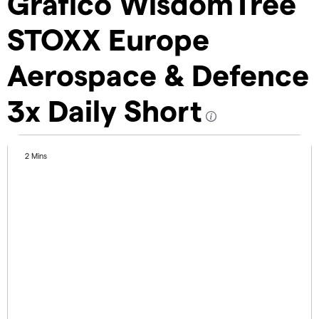
Gráfico WisdomTree
STOXX Europe
Aerospace & Defence
3x Daily Short
2 Mins