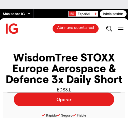
Más sobre IG
Inicia sesión
Español
Abrir una cuenta real
WisdomTree STOXX
Europe Aerospace &
Defence 3x Daily Short
EDS3.L
Rápido
Seguro
Fiable