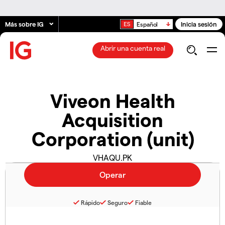
Más sobre IG
Inicia sesión
Español
Abrir una cuenta real
Viveon Health
Acquisition
Corporation (unit)
VHAQU.PK
Rápido
Seguro
Fiable