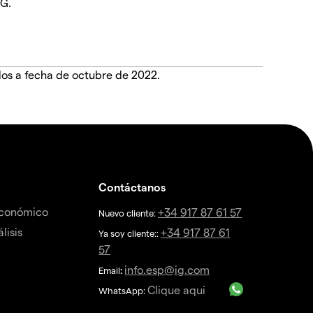
IG.
dos a fecha de octubre de 2022.
Contáctanos
económico
+34 917 87 61 57
Nuevo cliente:
lisis
+34 917 87 61
Ya soy cliente::
57
info.esp@ig.com
Email
:
Clique aqui
WhatsApp: