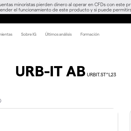
uentas minoristas pierden dinero al operar en CFDs con este p
nder el funcionamiento de este producto y si puede permitirs
mientas
Sobre IG
Últimos análisis
Formación
URB-IT AB
URBIT.ST^L23