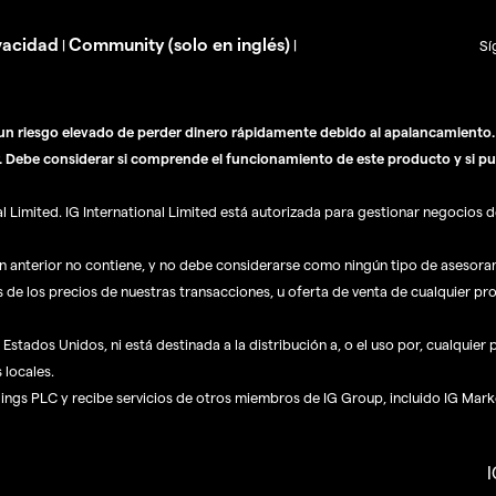
vacidad
Community (solo en inglés)
|
|
Sí
n riesgo elevado de perder dinero rápidamente debido al apalancamiento. E
. Debe considerar si comprende el funcionamiento de este producto y si pu
Limited. IG International Limited está autorizada para gestionar negocios de
ón anterior no contiene, y no debe considerarse como ningún tipo de asesor
s de los precios de nuestras transacciones, u oferta de venta de cualquier pr
Estados Unidos, ni está destinada a la distribución a, o el uso por, cualquier
 locales.
dings PLC y recibe servicios de otros miembros de IG Group, incluido IG Mark