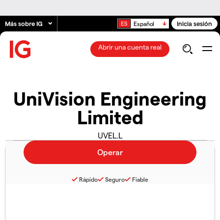
Más sobre IG
Inicia sesión
Español
Abrir una cuenta real
UniVision Engineering
Limited
UVEL.L
Rápido
Seguro
Fiable