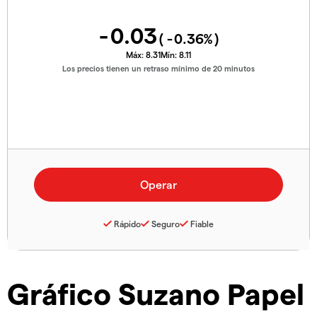
-0.03
(
-0.36
%)
Máx:
8.31
Mín:
8.11
Los precios tienen un retraso mínimo de 20 minutos
Rápido
Seguro
Fiable
Gráfico Suzano Papel