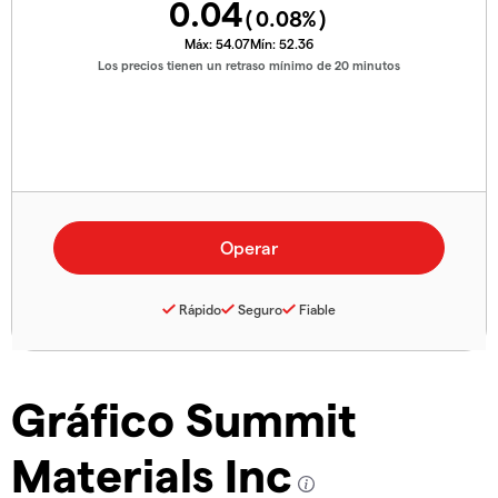
0.04
(
0.08
%)
Máx:
54.07
Mín:
52.36
Los precios tienen un retraso mínimo de 20 minutos
Rápido
Seguro
Fiable
Gráfico Summit
Materials Inc