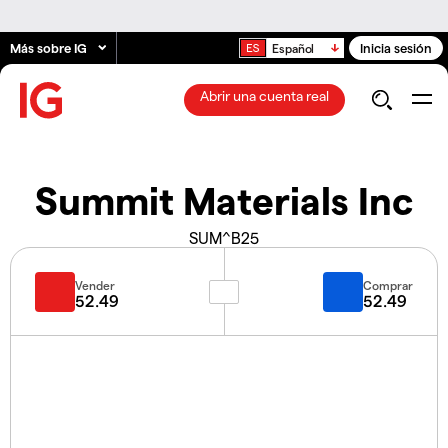
Más sobre IG
Inicia sesión
Español
Abrir una cuenta real
Summit Materials Inc
SUM^B25
Vender
Comprar
52.49
52.49