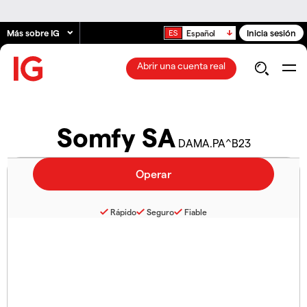
Más sobre IG
Inicia sesión
Español
Abrir una cuenta real
Somfy SA
DAMA.PA^B23
Rápido
Seguro
Fiable