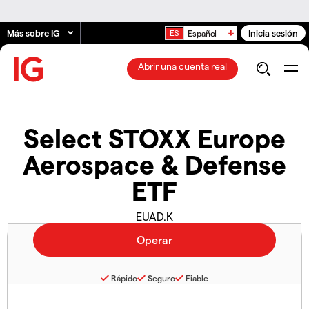
Más sobre IG
Inicia sesión
Español
Abrir una cuenta real
Select STOXX Europe
Aerospace & Defense
ETF
EUAD.K
Rápido
Seguro
Fiable