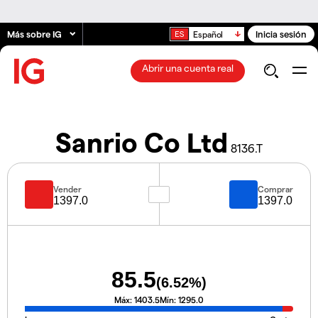
Más sobre IG
Inicia sesión
Español
Abrir una cuenta real
Sanrio Co Ltd
8136.T
Vender
Comprar
1397.0
1397.0
85.5
(
6.52
%)
Máx:
1403.5
Mín:
1295.0