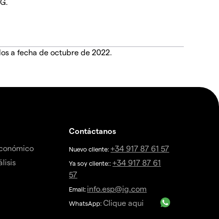
IG.
dos a fecha de octubre de 2022.
Contáctanos
económico
+34 917 87 61 57
Nuevo cliente:
lisis
+34 917 87 61
Ya soy cliente::
57
info.esp@ig.com
Email
:
Clique aqui
WhatsApp: