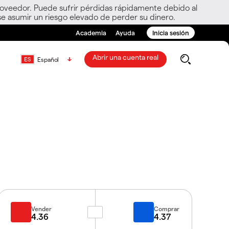
roveedor. Puede sufrir pérdidas rápidamente debido al
e asumir un riesgo elevado de perder su dinero.
Academia
Ayuda
Inicia sesión
Abrir una cuenta real
Español
Vender
Comprar
4.36
4.37