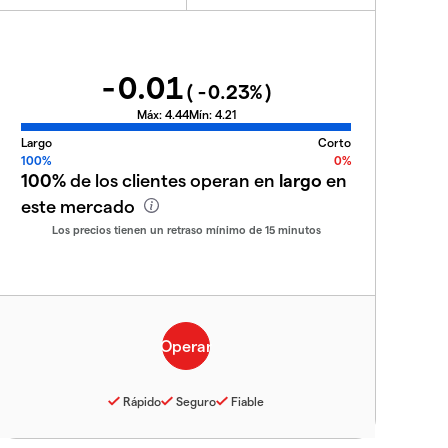
-0.01
(
-0.23
%)
Máx:
4.44
Mín:
4.21
Largo
Corto
100%
0%
100%
de los clientes operan en
largo
en
este mercado
Los precios tienen un retraso mínimo de 15 minutos
Rápido
Seguro
Fiable