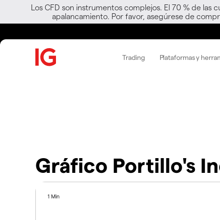
Los CFD son instrumentos complejos. El 70 % de las c
apalancamiento. Por favor, asegúrese de compre
Trading
Plataformas y herra
Gráfico Portillo's I
1 Min