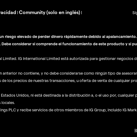
vacidad
Community (solo en inglés)
|
|
Sí
n riesgo elevado de perder dinero rápidamente debido al apalancamiento. E
. Debe considerar si comprende el funcionamiento de este producto y si pu
Limited. IG International Limited está autorizada para gestionar negocios de
ón anterior no contiene, y no debe considerarse como ningún tipo de asesor
s de los precios de nuestras transacciones, u oferta de venta de cualquier pr
Estados Unidos, ni está destinada a la distribución a, o el uso por, cualquier
 locales.
dings PLC y recibe servicios de otros miembros de IG Group, incluido IG Mark