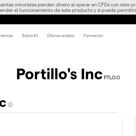
uentas minoristas pierden dinero al operar en CFDs con este p
nder el funcionamiento de este producto y si puede permitirs
mientas
Sobre IG
Últimos análisis
Formación
Portillo's Inc
PTLO.O
nc