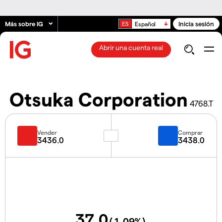
Más sobre IG
Inicia sesión
Español
Abrir una cuenta real
Otsuka Corporation
4768.T
Vender
Comprar
3436.0
3438.0
37.0
(
1.09
%)