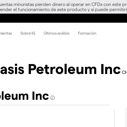
uentas minoristas pierden dinero al operar en CFDs con este p
nder el funcionamiento de este producto y si puede permitirs
mientas
Sobre IG
Últimos análisis
Formación
asis Petroleum Inc
C
oleum Inc