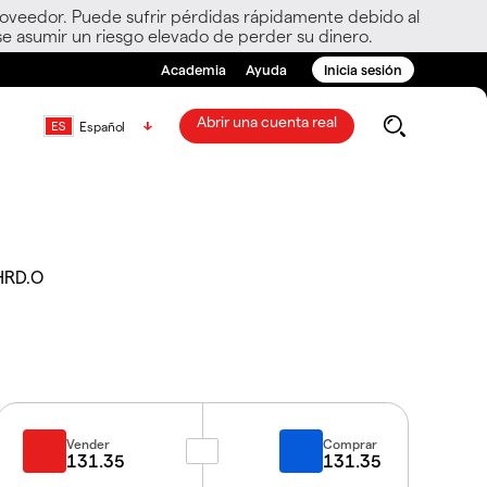
roveedor. Puede sufrir pérdidas rápidamente debido al
e asumir un riesgo elevado de perder su dinero.
Academia
Ayuda
Inicia sesión
Abrir una cuenta real
Español
HRD.O
Vender
Comprar
131.35
131.35