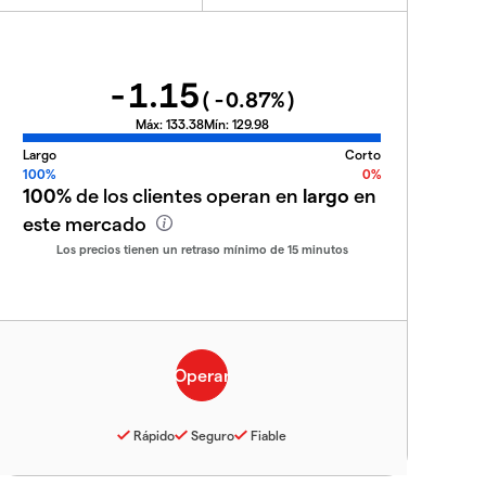
-1.15
(
-0.87
%)
Máx:
133.38
Mín:
129.98
Largo
Corto
100%
0%
100%
de los clientes operan en
largo
en
este mercado
Los precios tienen un retraso mínimo de 15 minutos
Rápido
Seguro
Fiable