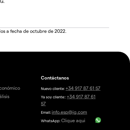
IG.
dos a fecha de octubre de 2022.
Contáctanos
económico
+34 917 87 61 57
Nuevo cliente:
lisis
+34 917 87 61
Ya soy cliente::
57
info.esp@ig.com
Email
:
Clique aqui
WhatsApp: