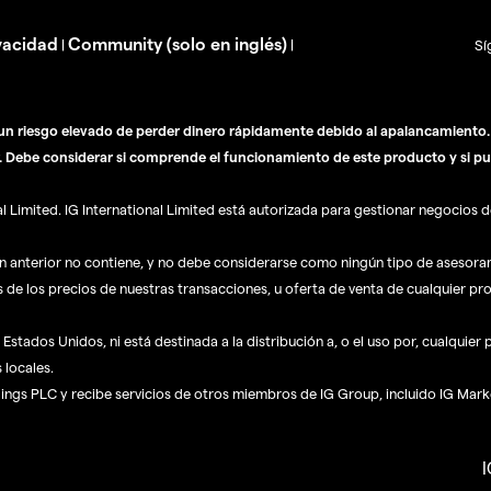
vacidad
Community (solo en inglés)
|
|
Sí
n riesgo elevado de perder dinero rápidamente debido al apalancamiento. E
. Debe considerar si comprende el funcionamiento de este producto y si pu
Limited. IG International Limited está autorizada para gestionar negocios de
ón anterior no contiene, y no debe considerarse como ningún tipo de asesor
s de los precios de nuestras transacciones, u oferta de venta de cualquier pr
Estados Unidos, ni está destinada a la distribución a, o el uso por, cualquier
 locales.
dings PLC y recibe servicios de otros miembros de IG Group, incluido IG Mark