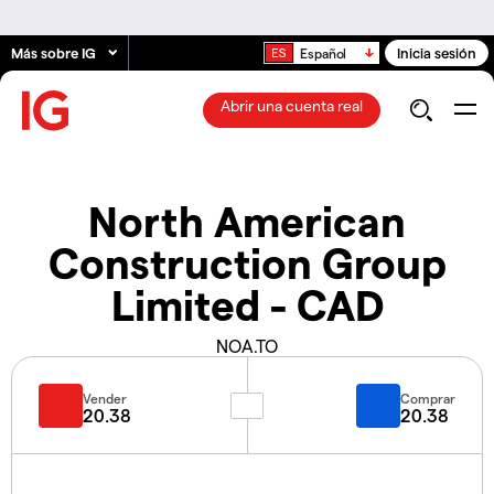
Más sobre IG
Inicia sesión
Español
Abrir una cuenta real
North American
Construction Group
Limited - CAD
NOA.TO
Vender
Comprar
20.38
20.38