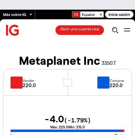
Más sobre IG
Inicia sesión
Español
Abrir una cuenta real
Metaplanet Inc
3350.T
Vender
Comprar
220.0
220.0
-4.0
(
-1.79
%)
Máx:
225.0
Mín:
215.0