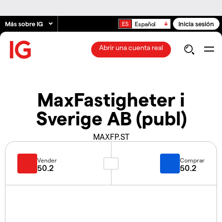
Más sobre IG
Inicia sesión
Español
Abrir una cuenta real
MaxFastigheter i
Sverige AB (publ)
MAXFP.ST
Vender
Comprar
50.2
50.2