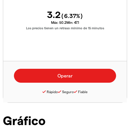
3.2
(
6.37
%)
Máx:
50.2
Mín:
47.1
Los precios tienen un retraso mínimo de 15 minutos
Rápido
Seguro
Fiable
Gráfico