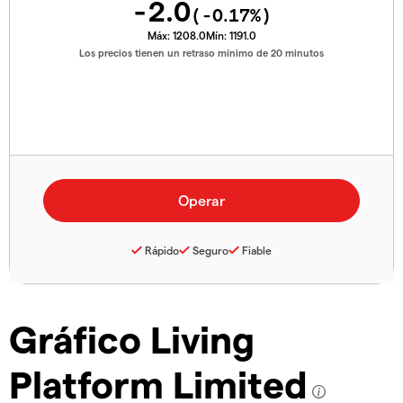
-2.0
(
-0.17
%)
Máx:
1208.0
Mín:
1191.0
Los precios tienen un retraso mínimo de 20 minutos
Rápido
Seguro
Fiable
Gráfico Living
Platform Limited