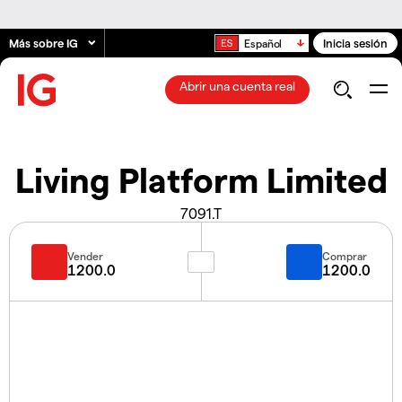
Más sobre IG
Inicia sesión
Español
Abrir una cuenta real
Living Platform Limited
7091.T
Vender
Comprar
1200.0
1200.0