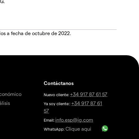
IG.
dos a fecha de octubre de 2022.
Contáctanos
económico
+34 917 87 61 57
Nuevo cliente:
lisis
+34 917 87 61
Ya soy cliente::
57
info.esp@ig.com
Email
:
Clique aqui
WhatsApp: