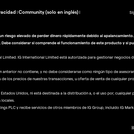
vacidad
Community (solo en inglés)
|
|
Sí
n riesgo elevado de perder dinero rápidamente debido al apalancamiento. E
. Debe considerar si comprende el funcionamiento de este producto y si pu
Limited. IG International Limited está autorizada para gestionar negocios de
ón anterior no contiene, y no debe considerarse como ningún tipo de asesor
s de los precios de nuestras transacciones, u oferta de venta de cualquier pr
Estados Unidos, ni está destinada a la distribución a, o el uso por, cualquier
 locales.
dings PLC y recibe servicios de otros miembros de IG Group, incluido IG Mark