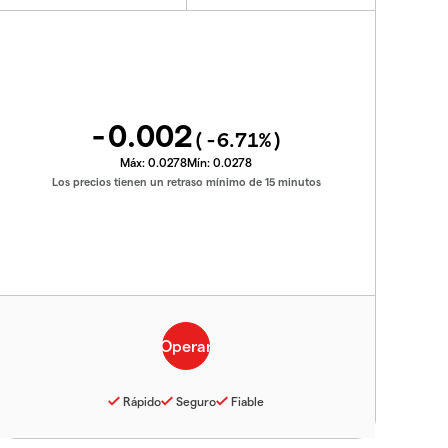
-0.002
(
-6.71
%)
Máx:
0.0278
Mín:
0.0278
Los precios tienen un retraso mínimo de 15 minutos
Rápido
Seguro
Fiable