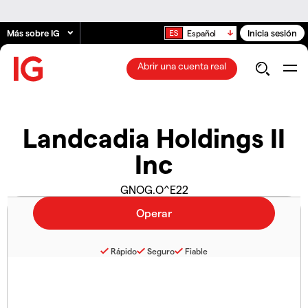
Más sobre IG
Inicia sesión
Español
Abrir una cuenta real
Landcadia Holdings II
Inc
GNOG.O^E22
Rápido
Seguro
Fiable