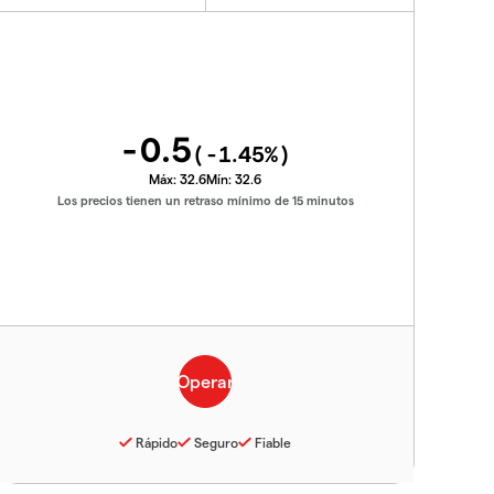
-0.5
(
-1.45
%)
Máx:
32.6
Mín:
32.6
Los precios tienen un retraso mínimo de 15 minutos
Rápido
Seguro
Fiable