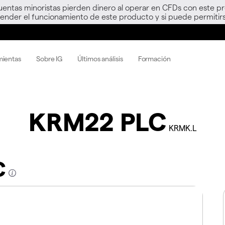
uentas minoristas pierden dinero al operar en CFDs con este p
nder el funcionamiento de este producto y si puede permitirs
mientas
Sobre IG
Últimos análisis
Formación
KRM22 PLC
KRMK.L
C