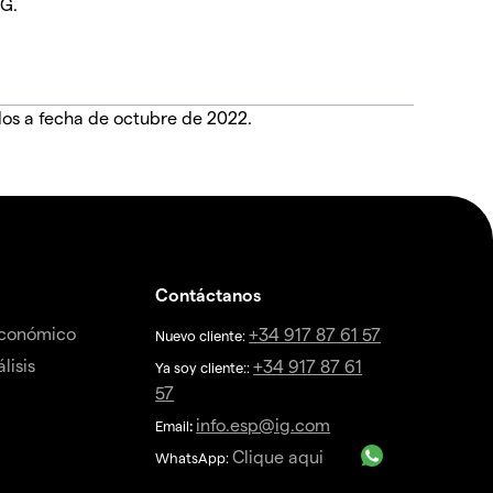
IG.
dos a fecha de octubre de 2022.
Contáctanos
económico
+34 917 87 61 57
Nuevo cliente:
lisis
+34 917 87 61
Ya soy cliente::
57
info.esp@ig.com
Email
:
Clique aqui
WhatsApp: