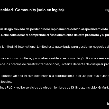
vacidad
Community (solo en inglés)
|
|
Sí
n riesgo elevado de perder dinero rápidamente debido al apalancamiento. E
. Debe considerar si comprende el funcionamiento de este producto y si pu
Limited. IG International Limited está autorizada para gestionar negocios de
ón anterior no contiene, y no debe considerarse como ningún tipo de asesor
s de los precios de nuestras transacciones, u oferta de venta de cualquier pr
Estados Unidos, ni está destinada a la distribución a, o el uso por, cualquier
 locales.
dings PLC y recibe servicios de otros miembros de IG Group, incluido IG Mark