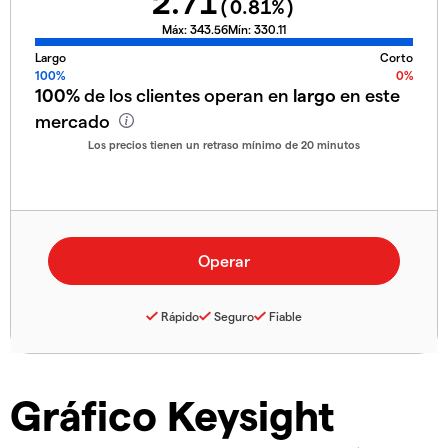
2.71
(
0.81
%)
Máx:
343.56
Mín:
330.11
Largo
Corto
100%
0%
100%
de los clientes operan en
largo
en este
mercado
Los precios tienen un retraso mínimo de 20 minutos
Rápido
Seguro
Fiable
Gráfico Keysight