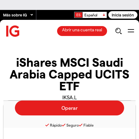
Más sobre IG
Inicia sesión
Español
Abrir una cuenta real
iShares MSCI Saudi
Arabia Capped UCITS
ETF
IKSA.L
Rápido
Seguro
Fiable